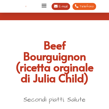
a
E-mail
Telefono


Beef
Bourguignon
(ricetta orginale
di Julia Child)
Secondi piatti, Salute