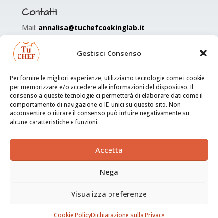
Contatti
Mail:
annalisa@tuchefcookinglab.it
Tel:
353 477 9574
Gestisci Consenso
Per fornire le migliori esperienze, utilizziamo tecnologie come i cookie
per memorizzare e/o accedere alle informazioni del dispositivo. Il
consenso a queste tecnologie ci permetterà di elaborare dati come il
comportamento di navigazione o ID unici su questo sito. Non
acconsentire o ritirare il consenso può influire negativamente su
Informazioni sul sito
alcune caratteristiche e funzioni.
Privacy & Policy
Cookies Policy
Accetta
Credits
Nega
Aquista il mio libro
Visualizza preferenze
Cookie Policy
Dichiarazione sulla Privacy