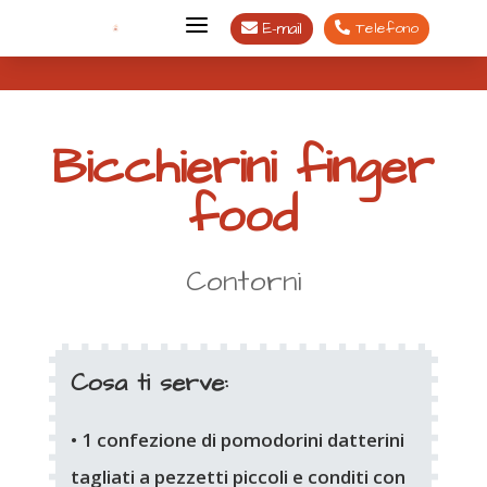
a
E-mail
Telefono


Bicchierini finger
food
Contorni
Cosa ti serve:
• 1 confezione di pomodorini datterini
tagliati a pezzetti piccoli e conditi con