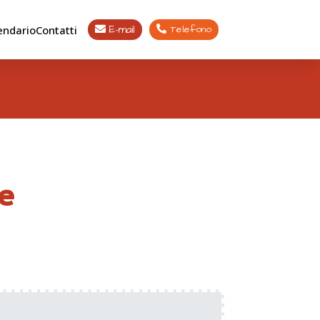
E-mail
Telefono
endario
Contatti


ne