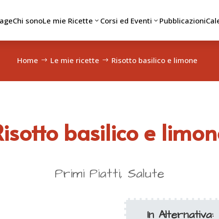
age
Chi sono
Le mie Ricette
Corsi ed Eventi
Pubblicazioni
Cal
3
3
Home
Le mie ricette
Risotto basilico e limone
isotto basilico e limo
Primi Piatti, Salute
In Alternativa: