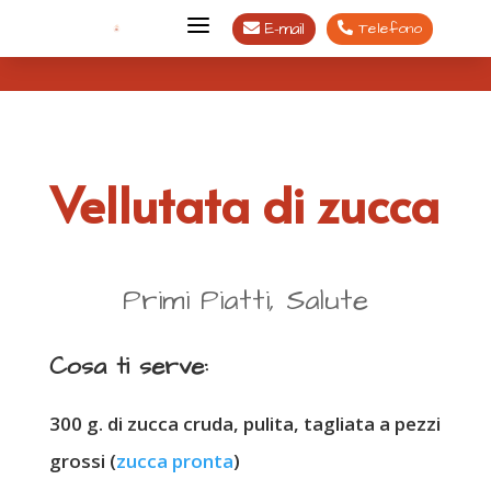
a
E-mail
Telefono


Vellutata di zucca
Primi Piatti, Salute
Cosa ti serve:
300 g. di zucca cruda, pulita, tagliata a pezzi
grossi (
zucca pronta
)