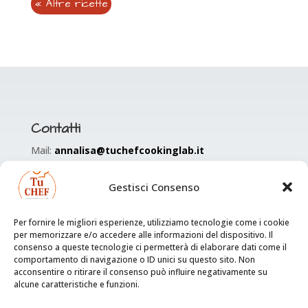
« Altre ricette
Contatti
Mail:
annalisa@tuchefcookinglab.it
Tel:
353 477 9574
Gestisci Consenso
Per fornire le migliori esperienze, utilizziamo tecnologie come i cookie
per memorizzare e/o accedere alle informazioni del dispositivo. Il
consenso a queste tecnologie ci permetterà di elaborare dati come il
comportamento di navigazione o ID unici su questo sito. Non
Informazioni sul sito
acconsentire o ritirare il consenso può influire negativamente su
alcune caratteristiche e funzioni.
Privacy & Policy